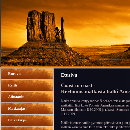
Etusivu
Etusivu
Coast to coast -
Reitti
Kertomus matkasta halki Ame
Aikataulu
Näiltä sivuilta löytyy tarinaa 5 hengen reissusta jo
matkattiin läpi koko Pohjois-Amerikan manteereen
Matkaajat
Matkaan lähdettiin 8.10.2009 ja takaisin Suomeen p
1.11.2009
Päiväkirja
Näille internetsivuille pyrimme päivittämään jutut 
matkan varrelta aina kuin vain tekniikka ja yhteyde