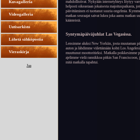
mahdollistivat. Nykyään internetyhteys löytyy var
Kuvagalleria
helposti oikeastaan jokaisesta majoituspaikasta, jo
päivittäminen ei tuottanut suuria ongelmia. Kymm
Videogalleria
matkan seuraajat saivat lukea joka aamu matkan uu
käänteistä.
Uutisarkisto
Syntymäpäiväjuhlat Las Vegasissa.
Lähetä sähköpostia
Lensimme aluksi New Yorkiin, josta muutaman päi
auton ja lähdimme viilettämään kohti Los Angelesi
Vieraskirja
muuttunut moottoritieksi. Matkalla poikkesimme p
ajelimme vielä rannikkoa pitkin San Franciscoon, 
mitä matkalla tapahtui.
Jaa